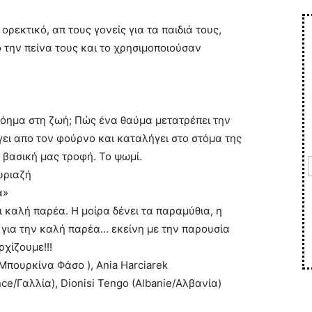
ορεκτικό, απ τους γονείς για τα παιδιά τους,
 την πείνα τους και το χρησιμοποιούσαν
 νόημα στη ζωή; Πώς ένα θαύμα μετατρέπει την
ει απο τον φούρνο και καταλήγει στο στόμα της
 βασική μας τροφή. Το ψωμί.
υριαζή
α»
 καλή παρέα. Η μοίρα δένει τα παραμύθια, η
 για την καλή παρέα… εκείνη με την παρουσία
χίζουμε!!!
o/Μπουρκίνα Φάσο ), Ania Harciarek
ce/Γαλλία), Dionisi Tengo (Albanie/Aλβανία)