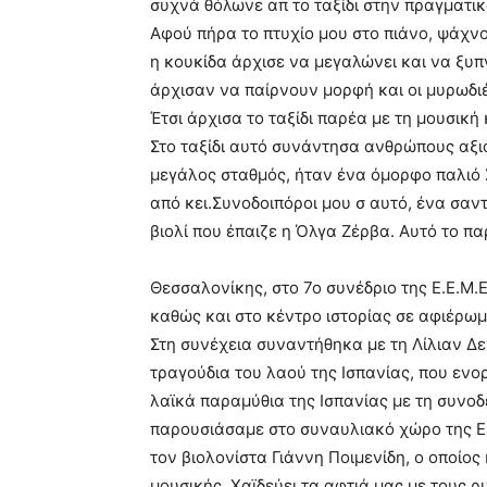
συχνά θόλωνε απ το ταξίδι στην πραγματικ
Αφού πήρα το πτυχίο μου στο πιάνο, ψάχν
η κουκίδα άρχισε να μεγαλώνει και να ξυπν
άρχισαν να παίρνουν μορφή και οι μυρωδι
Έτσι άρχισα το ταξίδι παρέα με τη μουσική
Στο ταξίδι αυτό συνάντησα ανθρώπους αξι
μεγάλος σταθμός, ήταν ένα όμορφο παλιό 
από κει.Συνοδοιπόροι μου σ αυτό, ένα σαν
βιολί που έπαιζε η Όλγα Ζέρβα. Αυτό το π
Θεσσαλονίκης, στο 7ο συνέδριο της Ε.Ε.Μ.Ε
καθώς και στο κέντρο ιστορίας σε αφιέρω
Στη συνέχεια συναντήθηκα με τη Λίλιαν Δ
τραγούδια του λαού της Ισπανίας, που ενο
λαϊκά παραμύθια της Ισπανίας με τη συνοδ
παρουσιάσαμε στο συναυλιακό χώρο της Ε.
τον βιολονίστα Γιάννη Ποιμενίδη, ο οποίος
μουσικής. Χαϊδεύει τα αφτιά μας με τους ρυ