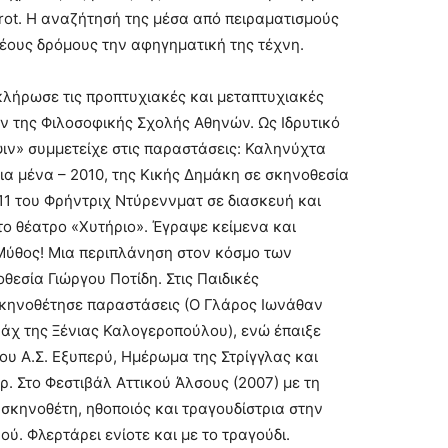
rot. Η αναζήτησή της μέσα από πειραματισμούς
νέους δρόμους την αφηγηματική της τέχνη.
λήρωσε τις προπτυχιακές και μεταπτυχιακές
 της Φιλοσοφικής Σχολής Αθηνών. Ως Ιδρυτικό
ν» συμμετείχε στις παραστάσεις: Καληνύχτα
ια μένα – 2010, της Κικής Δημάκη σε σκηνοθεσία
11 του Φρήντριχ Ντύρεννματ σε διασκευή και
ο θέατρο «Χυτήριο». Έγραψε κείμενα και
ύθος! Μια περιπλάνηση στον κόσμο των
θεσία Γιώργου Ποτίδη. Στις Παιδικές
σκηνοθέτησε παραστάσεις (Ο Γλάρος Ιωνάθαν
βάχ της Ξένιας Καλογεροπούλου), ενώ έπαιξε
ου Α.Σ. Εξυπερύ, Ημέρωμα της Στρίγγλας και
ρ. Στο Φεστιβάλ Αττικού Άλσους (2007) με τη
.σκηνοθέτη, ηθοποιός και τραγουδίστρια στην
ύ. Φλερτάρει ενίοτε και με το τραγούδι.