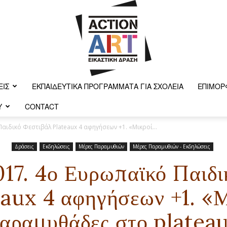
ΕΙΣ
ΕΚΠΑΙΔΕΥΤΙΚΆ ΠΡΟΓΡΆΜΜΑΤΑ ΓΙΑ ΣΧΟΛΕΊΑ
ΕΠΙΜΌΡ
Y
CONTACT
Action-
αιδικό Φεστιβάλ Plateaux 4 αφηγήσεων +1. «Μικροί...
Δράσεις
Εκδηλώσεις
Μέρες Παραμυθιών
Μέρες Παραμυθιών - Εκδηλώσεις
017. 4ο Ευρωπαϊκό Παιδι
art
eaux 4 αφηγήσεων +1. «Μ
αραμυθάδες στο platea