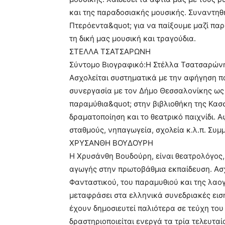
και της παραδοσιακής μουσικής. Συναντη
Πτερόεντα&quot; για να παίξουμε μαζί παρ
τη δική μας μουσική και τραγούδια.
ΣΤΕΛΛΑ ΤΣΑΤΣΑΡΩΝΗ
Σύντομο Βιογραφικό:Η Στέλλα Τσατσαρώνη
Ασχολείται συστηματικά με την αφήγηση π
συνεργασία με τον Δήμο Θεσσαλονίκης ως 
παραμύθια&quot; στην βιβλιοθήκη της Κασ
δραματοποίηση και το θεατρικό παιχνίδι. Α
σταθμούς, νηπαγωγεία, σχολεία κ.λ.π. Συμμ
ΧΡΥΣΑΝΘΗ ΒΟΥΔΟΥΡΗ
Η Χρυσάνθη Βουδούρη, είναι θεατρολόγος,
αγωγής στην πρωτοβάθμια εκπαίδευση. Ασχο
Φανταστικού, του παραμυθιού και της λαο
μεταφράσει στα ελληνικά συνεδριακές ει
έχουν δημοσιευτεί παλιότερα σε τεύχη του
δραστηριοποιείται ενεργά τα τρία τελευταί