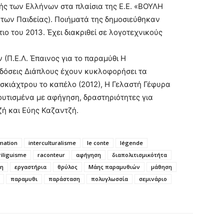
ής των Ελλήνων στα πλαίσια της Ε.Ε. «ΒΟΥΛΗ
των Παιδείας). Ποιήματά της δημοσιεύθηκαν
ιο του 2013. Έχει διακριθεί σε λογοτεχνικούς
(Π.Ε.Λ. Έπαινος για το παραμύθι Η
κδόσεις Διάπλους έχουν κυκλοφορήσει τα
 σκιάχτρου το καπέλο (2012), Η Γελαστή Γέφυρα
ουτισμένα με αφήγηση, δραστηριότητες για
ζή και Εύης Καζαντζή.
mation
interculturalisme
le conte
légende
riliguisme
raconteur
αφήγηση
διαπολιτισμικότήτα
η
εργαστήρια
θρύλος
Μάης παραμυθιών
μάθηση
παραμυθι
παράσταση
πολυγλωσσία
σεμινάριο