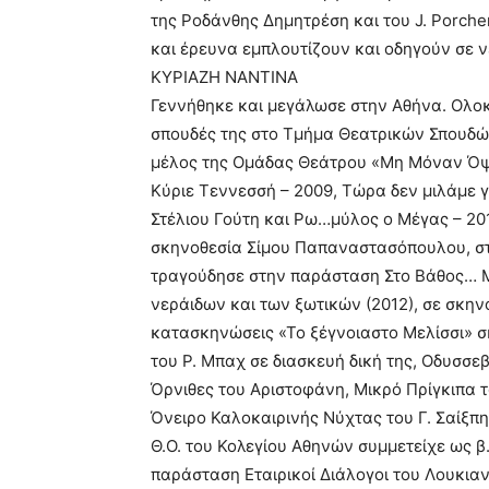
της Ροδάνθης Δημητρέση και του J. Porche
και έρευνα εμπλουτίζουν και οδηγούν σε 
ΚΥΡΙΑΖΗ ΝΑΝΤΙΝΑ
Γεννήθηκε και μεγάλωσε στην Αθήνα. Ολοκ
σπουδές της στο Τμήμα Θεατρικών Σπουδών
μέλος της Ομάδας Θεάτρου «Μη Μόναν Όψι
Κύριε Τεννεσσή – 2009, Τώρα δεν μιλάμε γ
Στέλιου Γούτη και Ρω…μύλος ο Μέγας – 20
σκηνοθεσία Σίμου Παπαναστασόπουλου, στ
τραγούδησε στην παράσταση Στο Βάθος… Μ
νεράιδων και των ξωτικών (2012), σε σκηνο
κατασκηνώσεις «Το ξέγνοιαστο Μελίσσι» 
του Ρ. Μπαχ σε διασκευή δική της, Οδυσσε
Όρνιθες του Αριστοφάνη, Μικρό Πρίγκιπα τ
Όνειρο Καλοκαιρινής Νύχτας του Γ. Σαίξπη
Θ.Ο. του Κολεγίου Αθηνών συμμετείχε ως β
παράσταση Εταιρικοί Διάλογοι του Λουκιανο