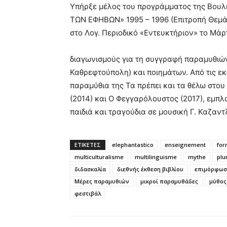
Υπήρξε μέλος του προγράμματος της Βουλ
ΤΩΝ ΕΦΗΒΩΝ» 1995 – 1996 (Επιτροπή Θεμά
στο Λογ. Περιοδικό «Εντευκτήριον» το Μάρτ
διαγωνισμούς για τη συγγραφή παραμυθιών 
Καθρεφτούπολη) και ποιημάτων. Από τις ε
παραμύθια της Τα πρέπει και τα θέλω στου
(2014) και Ο Φεγγαρόλουστος (2017), εμπλ
παιδιά και τραγούδια σε μουσική Γ. Καζαντ
ΕΤΙΚΕΤΕΣ
elephantastico
enseignement
for
multiculturalisme
multilinguisme
mythe
plu
διδασκαλία
διεθνής έκθεση βιβλίου
επιμόρφωσ
Μέρες παραμυθιών
μικροί παραμυθάδες
μύθος
φεστιβάλ