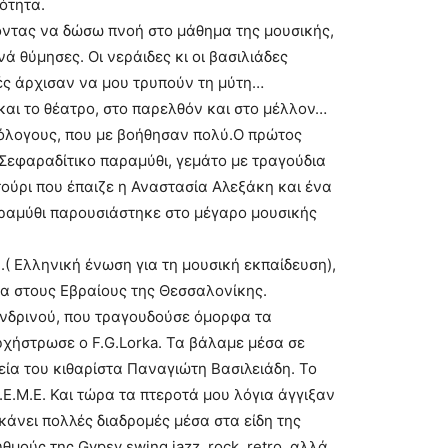
ότητα.
οντας να δώσω πνοή στο μάθημα της μουσικής,
ά θύμησες. Οι νεράιδες κι οι βασιλιάδες
ές άρχισαν να μου τρυπούν τη μύτη…
 και το θέατρο, στο παρελθόν και στο μέλλον…
όλογους, που με βοήθησαν πολύ.Ο πρώτος
Σεφαραδίτικο παραμύθι, γεμάτο με τραγούδια
τούρι που έπαιζε η Αναστασία Αλεξάκη και ένα
αραμύθι παρουσιάστηκε στο μέγαρο μουσικής
.( Ελληνική ένωση για τη μουσική εκπαίδευση),
μα στους Εβραίους της Θεσσαλονίκης.
ενδρινού, που τραγουδούσε όμορφα τα
ρχήστρωσε ο F.G.Lorka. Τα βάλαμε μέσα σε
εία του κιθαρίστα Παναγιώτη Βασιλειάδη. Το
Ε.Μ.Ε. Και τώρα τα πτεροτά μου λόγια άγγιξαν
 κάνει πολλές διαδρομές μέσα στα είδη της
θμούς της Gypsy swing jazz, rock, retro, αλλά