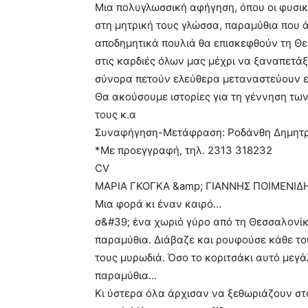
Μια πολυγλωσσική αφήγηση, όπου οι φυσι
στη μητρική τους γλώσσα, παραμύθια που 
αποδημητικά πουλιά θα επισκεφθούν τη Θε
στις καρδιές όλων μας μέχρι να ξαναπετάξο
σύνορα πετούν ελεύθερα μεταναστεύουν εκ
Θα ακούσουμε ιστορίες για τη γέννηση των
τους κ.α
Συναφήγηση-Μετάφραση: Ροδάνθη Δημητ
*Με προεγγραφή, τηλ. 2313 318232
CV
MAΡΙΑ ΓΚΟΓΚΑ &amp; ΓΙΑΝΝΗΣ ΠΟΙΜΕΝΙΔ
Μια φορά κι έναν καιρό…
σ&#39; ένα χωριό γύρο από τη Θεσσαλονίκ
παραμύθια. Διάβαζε και ρουφούσε κάθε του
τους μυρωδιά. Όσο το κοριτσάκι αυτό μεγά
παραμύθια…
Κι ύστερα όλα άρχισαν να ξεθωριάζουν στο