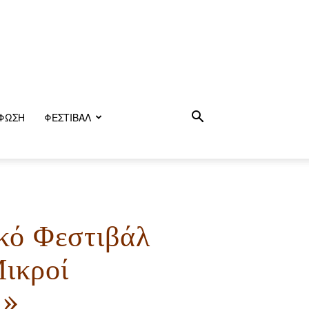
ΦΩΣΗ
ΦΕΣΤΙΒΑΛ
κό Φεστιβάλ
ικροί
u»