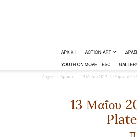
ΑΡΧΙΚΗ
ACTION-ART
ΔΡΆΣ
YOUTH ON MOVE – ESC
GALLER
Αρχική
Δράσεις
13 Μαΐου 2017. 4ο Ευρωπαϊκό Π
13 Μαΐου 2
Plat
π