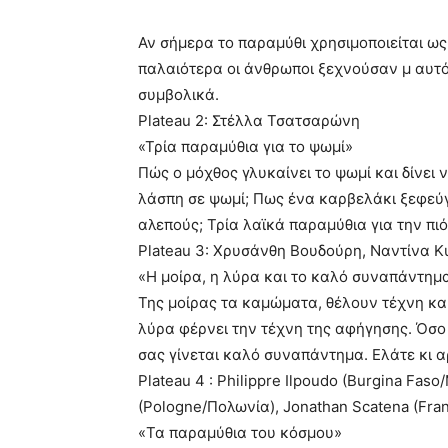
Αν σήμερα το παραμύθι χρησιμοποιείται ως 
παλαιότερα οι άνθρωποι ξεχνούσαν μ αυτό
συμβολικά.
Plateau 2: Στέλλα Τσατσαρώνη
«Τρία παραμύθια για το ψωμί»
Πώς ο μόχθος γλυκαίνει το ψωμί και δίνει
λάσπη σε ψωμί; Πως ένα καρβελάκι ξεφεύγ
αλεπούς; Τρία λαϊκά παραμύθια για την πιό
Plateau 3: Χρυσάνθη Βουδούρη, Ναντίνα Κ
«Η μοίρα, η λύρα και το καλό συναπάντημ
Της μοίρας τα καμώματα, θέλουν τέχνη και
λύρα φέρνει την τέχνη της αφήγησης. Όσο
σας γίνεται καλό συναπάντημα. Ελάτε κι αρ
Plateau 4 : Philippre Ilpoudo (Burgina Fas
(Pologne/Πολωνία), Jonathan Scatena (Fran
«Τα παραμύθια του κόσμου»