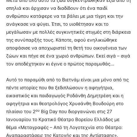
Μετά από όλο αυτό τα ζώα συγκεντρώθηκαν έξω από τη
σπηλιά και άρχισαν να διαδίδουν ότι ένα παιδί
ανθρώπου κατάφερε να τα βάλει με μια τίγρη και την
ανάγκασε να φύγει. Έτσι, το υιοθέτησαν και το
μεγάλωσαν με πολλές συγκινητικές στιγμές στη διάρκεια
της συνύπαρξής τους. Κάποτε, αφού ενηλικιώθηκε
αποφάσισε να αποχωριστεί τη θετή του οικογένεια των
ζώων και πήγε σε ένα χωριό ανθρώπων. Εκεί σιγά – σιγά
τον αποδέχτηκαν κι έγινε ο πρώτος παραμυθάς…
Αυτό το παραμύθι από το Βιετνάμ είναι μια μόνο από τις
πέντε ιστορίες που θα ξεδιπλώσουν η αφηγήτρια,
εικαστικός και παιδαγωγός Ροδάνθη Δημητρέση και η
αφηγήτρια και θεατρολόγος Χρυσάνθη Βουδούρη στο
ου
πλαίσιο του 2
Big Day που διοργανώνει στις 27
Ιανουαρίου το Κρατικό Θέατρο Βορείου Ελλάδος με
θέμα «Μεταγραφές – Από τη Λογοτεχνία στο Θέατρο:
Αναπαραστάσεις της Κατοχής και της Αντίστασης».