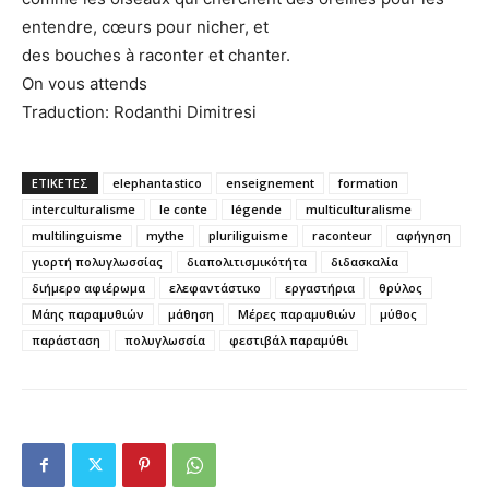
entendre, cœurs pour nicher, et
des bouches à raconter et chanter.
On vous attends
Traduction: Rodanthi Dimitresi
ΕΤΙΚΕΤΕΣ
elephantastico
enseignement
formation
interculturalisme
le conte
légende
multiculturalisme
multilinguisme
mythe
pluriliguisme
raconteur
αφήγηση
γιορτή πολυγλωσσίας
διαπολιτισμικότήτα
διδασκαλία
διήμερο αφιέρωμα
ελεφαντάστικο
εργαστήρια
θρύλος
Μάης παραμυθιών
μάθηση
Μέρες παραμυθιών
μύθος
παράσταση
πολυγλωσσία
φεστιβάλ παραμύθι