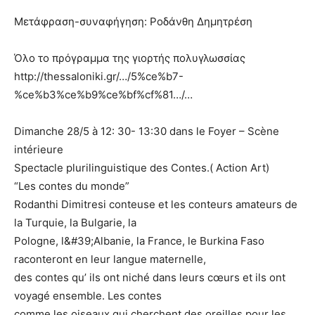
Μετάφραση-συναφήγηση: Ροδάνθη Δημητρέση
Όλο το πρόγραμμα της γιορτής πολυγλωσσίας
http://thessaloniki.gr/…/5%ce%b7-
%ce%b3%ce%b9%ce%bf%cf%81…/…
Dimanche 28/5 à 12: 30- 13:30 dans le Foyer – Scène
intérieure
Spectacle plurilinguistique des Contes.( Αction Art)
“Les contes du monde”
Rodanthi Dimitresi conteuse et les conteurs amateurs de
la Turquie, la Bulgarie, la
Pologne, l&#39;Albanie, la France, le Burkina Faso
raconteront en leur langue maternelle,
des contes qu’ ils ont niché dans leurs cœurs et ils ont
voyagé ensemble. Les contes
comme les oiseaux qui cherchent des oreilles pour les