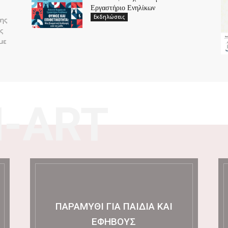
Εργαστήριο Ενηλίκων
Εκδηλώσεις
θης
ς
με
N-ART
ΠΑΡΑΜΎΘΙ ΓΙΑ ΠΑΙΔΙΆ ΚΑΙ
ΕΦΉΒΟΥΣ