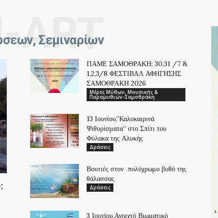
N-ART
σεων, Σεμιναρίων
ΠΑΜΕ ΣΑΜΟΘΡΑΚΗ; 30,31 /7 &
1,2,3/8 ΦΕΣΤΙΒΑΛ ΑΦΗΓΗΣΗΣ
ΣΑΜΟΘΡΑΚΗ 2026
Μέρες Μύθων, Μουσικής &
Παραμυθιών-Σαμοθράκη
13 Ιουνίου,”Καλοκαιρινά
Ψιθυρίσματα” στο Σπίτι του
Φύλακα της Αλυκής
Δράσεις
Βουτιές στον πολύχρωμο βυθό της
θάλασσας
:
Δράσεις
3 Ιουνίου,Ανοιχτό Βιωματικό