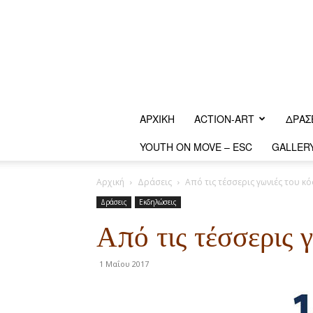
ΑΡΧΙΚΗ
ACTION-ART
ΔΡΆΣ
YOUTH ON MOVE – ESC
GALLER
Αρχική
Δράσεις
Από τις τέσσερις γωνιές του κ
Δράσεις
Εκδηλώσεις
Από τις τέσσερις 
1 Μαΐου 2017