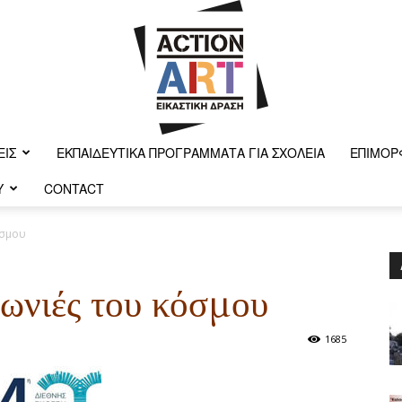
ΕΙΣ
ΕΚΠΑΙΔΕΥΤΙΚΆ ΠΡΟΓΡΆΜΜΑΤΑ ΓΙΑ ΣΧΟΛΕΊΑ
ΕΠΙΜΌΡ
Y
CONTACT
Action-
όσμου
γωνιές του κόσμου
art
1685