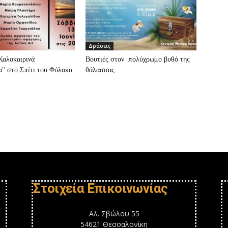
Δράσεις
”Καλοκαιρινά
Βουτιές στον πολύχρωμο βυθό της
” στο Σπίτι του Φύλακα
θάλασσας
Στοιχεία Επικοινωνίας
Αλ. Σβώλου 55
54621 Θεσσαλονίκη