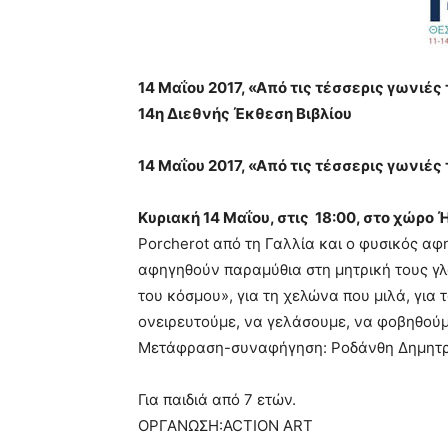
14 Μαΐου 2017, «Από τις τ
14η Διεθνής Έκθεση Βιβλίου
14 Μαΐου 2017, «Από τις τέσσερις γωνιές
Κυριακή 14 Μαΐου, στις 18:00, στο χώρο Ή
Porcherot από τη Γαλλία και ο φυσικός αφ
αφηγηθούν παραμύθια στη μητρική τους γλ
του κόσμου», για τη χελώνα που μιλά, για τ
ονειρευτούμε, να γελάσουμε, να φοβηθούμ
Μετάφραση-συναφήγηση: Ροδάνθη Δημητ
Για παιδιά από 7 ετών.
ΟΡΓΑΝΩΣΗ:ACTION ART