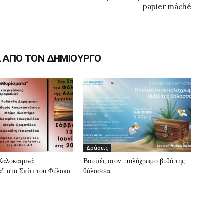
papier mâché
Α ΑΠΟ ΤΟΝ ΔΗΜΙΟΥΡΓΟ
Δράσεις
”Καλοκαιρινά
Βουτιές στον πολύχρωμο βυθό της
” στο Σπίτι του Φύλακα
θάλασσας