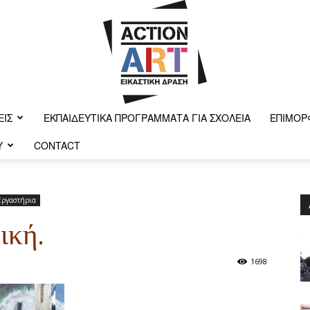
ΕΙΣ
ΕΚΠΑΙΔΕΥΤΙΚΆ ΠΡΟΓΡΆΜΜΑΤΑ ΓΙΑ ΣΧΟΛΕΊΑ
ΕΠΙΜΌΡ
Y
CONTACT
Action-
 Εργαστήρια
ική.
art
1698