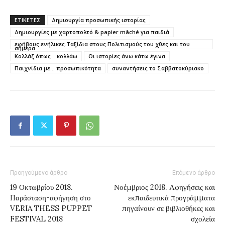
ΕΤΙΚΕΤΕΣ
Δημιουργία προσωπικής ιστορίας
Δημιουργίες με χαρτοπολτό & papier mâché για παιδιά
εφήβους ενήλικες.Ταξίδια στους Πολιτισμούς του χθες και του
σήμερα
Κολλάζ όπως …κολλάω
Οι ιστορίες άνω κάτω έγινα
Παιχνίδια με… προσωπικότητα
συναντήσεις το Σαββατοκύριακο
Προηγούμενο άρθρο
Επόμενο άρθρο
19 Οκτωβρίου 2018.
Νοέμβριος 2018. Αφηγήσεις και
Παράσταση-αφήγηση στο
εκπαιδευτικά προγράμματα
VERIA THESS PUPPET
πηγαίνουν σε βιβλιοθήκες και
FESTIVAL 2018
σχολεία