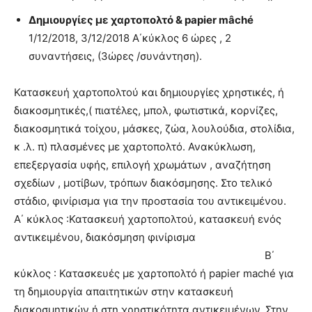
Δημιουργίες με χαρτοπολτό & papier mâché
1/12/2018, 3/12/2018 Α΄κύκλος 6 ώρες , 2
συναντήσεις, (3ώρες /συνάντηση).
Κατασκευή χαρτοπολτού και δημιουργίες χρηστικές, ή
διακοσμητικές,( πιατέλες, μπολ, φωτιστικά, κορνίζες,
διακοσμητικά τοίχου, μάσκες, ζώα, λουλούδια, στολίδια,
κ .λ. π) πλασμένες με χαρτοπολτό. Ανακύκλωση,
επεξεργασία υφής, επιλογή χρωμάτων , αναζήτηση
σχεδίων , μοτίβων, τρόπων διακόσμησης. Στο τελικό
στάδιο, φινίρισμα για την προστασία του αντικειμένου.
Α΄ κύκλος :Κατασκευή χαρτοπολτού, κατασκευή ενός
αντικειμένου, διακόσμηση φινίρισμα
Β΄
κύκλος : Κατασκευές με χαρτοπολτό ή papier maché για
τη δημιουργία απαιτητικών στην κατασκευή
διακοσμητικών ή στη χρηστικότητα αντικειμένων. Στην