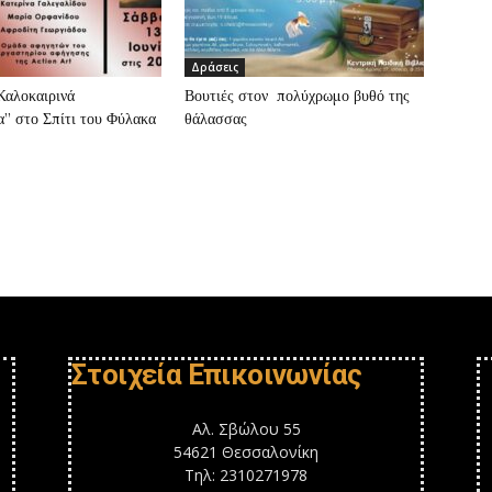
Δράσεις
”Καλοκαιρινά
Βουτιές στον πολύχρωμο βυθό της
” στο Σπίτι του Φύλακα
θάλασσας
Στοιχεία Επικοινωνίας
Αλ. Σβώλου 55
54621 Θεσσαλονίκη
Τηλ: 2310271978