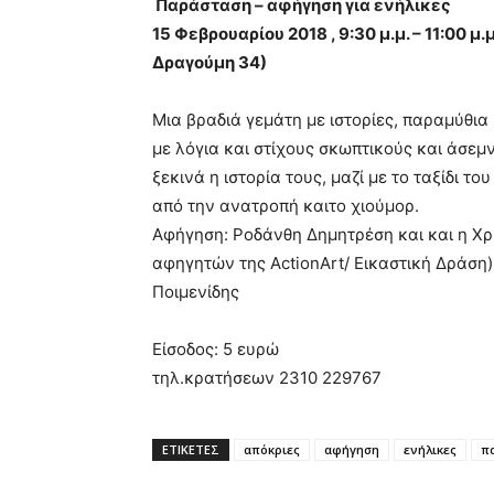
Παράσταση – αφήγηση για ενήλικες
15 Φεβρουαρίου 2018 , 9:30 μ.μ. – 11:00 
Δραγούμη 34)
Μια βραδιά γεμάτη με ιστορίες, παραμύθια 
με λόγια και στίχους σκωπτικούς και άσεμν
ξεκινά η ιστορία τους, μαζί με το ταξίδι 
από την ανατροπή καιτο χιούμορ.
Αφήγηση: Ροδάνθη Δημητρέση και και η Χ
αφηγητών της ActionArt/ Εικαστική Δράση)
Ποιμενίδης
Είσοδος: 5 ευρώ
τηλ.κρατήσεων 2310 229767
ΕΤΙΚΕΤΕΣ
απόκριες
αφήγηση
ενήλικες
π