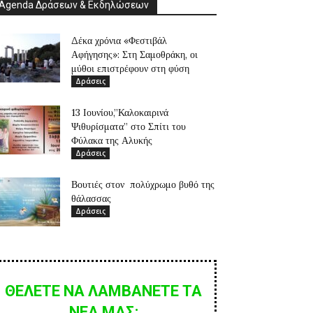
Agenda Δράσεων & Εκδηλώσεων
Δέκα χρόνια «Φεστιβάλ
Αφήγησης»: Στη Σαμοθράκη, οι
μύθοι επιστρέφουν στη φύση
Δράσεις
13 Ιουνίου,”Καλοκαιρινά
Ψιθυρίσματα” στο Σπίτι του
Φύλακα της Αλυκής
Δράσεις
Βουτιές στον πολύχρωμο βυθό της
θάλασσας
Δράσεις
ΘΕΛΕΤΕ ΝΑ ΛΑΜΒΑΝΕΤΕ ΤΑ
ΝΕΑ ΜΑΣ;