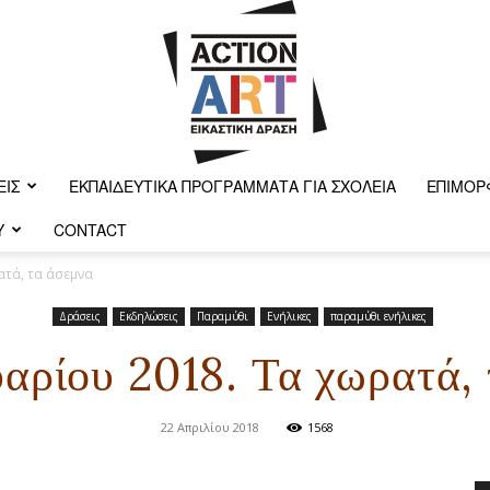
ΕΙΣ
ΕΚΠΑΙΔΕΥΤΙΚΆ ΠΡΟΓΡΆΜΜΑΤΑ ΓΙΑ ΣΧΟΛΕΊΑ
ΕΠΙΜΌΡ
Y
CONTACT
Action-
ατά, τα άσεμνα
Δράσεις
Εκδηλώσεις
Παραμύθι
Ενήλικες
παραμύθι ενήλικες
αρίου 2018. Τα χωρατά,
art
22 Απριλίου 2018
1568