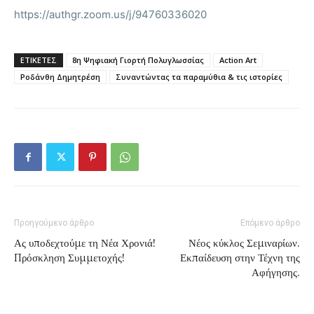
https://authgr.zoom.us/j/94760336020
ΕΤΙΚΕΤΕΣ
8η Ψηφιακή Γιορτή Πολυγλωσσίας
Αction Art
Ροδάνθη Δημητρέση
Συναντώντας τα παραμύθια & τις ιστορίες
Προηγούμενο άρθρο
Επόμενο άρθρο
Ας υποδεχτούμε τη Νέα Χρονιά!
Νέος κύκλος Σεμιναρίων.
Πρόσκληση Συμμετοχής!
Εκπαίδευση στην Τέχνη της
Αφήγησης.