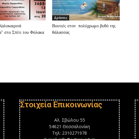
Δράσεις
”Καλοκαιρινά
Βουτιές στον πολύχρωμο βυθό της
” στο Σπίτι του Φύλακα
θάλασσας
Στοιχεία Επικοινωνίας
Αλ. Σβώλου 55
54621 Θεσσαλονίκη
Τηλ: 2310271978