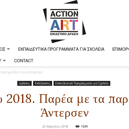
ΕΙΣ
ΕΚΠΑΙΔΕΥΤΙΚΆ ΠΡΟΓΡΆΜΜΑΤΑ ΓΙΑ ΣΧΟΛΕΊΑ
ΕΠΙΜΌΡ
Y
CONTACT
Action-
 παραμύθια του Άντερσεν
Δράσεις
Εκδηλώσεις
Εκπαιδευτικά Προγράμματα για Σχολεία
υ 2018. Παρέα με τα παρ
art
Άντερσεν
22 Απριλίου 2018
1639