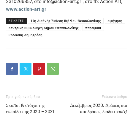
2310266857, στο info@action-art.gr , στο fb: Action Art,
www.action-art.gr
ΕΤΙΚΕΤΕΣ
17η Διεθνής Έκθεση Βιβλίου Θεσσαλονίκης
αφήγηση
Κεντρική Βιβλιοθήκη Δήμου Θεσσαλονίκης
παραμυθι
Ροδάνθη Δημητρέση
Προηγούμενο άρθρο
Επόμενο άρθρο
Σκοποί & στόχοι της
Δεκέμβριος 2020. Δράσεις και
εκπαίδευσης 2020 – 2021
αποδράσεις διαδικτυακές!