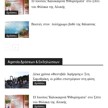
13 Ιουνίου,”Καλοκαιρινά Ψιθυρίσματα” στο Σπίτι
του Φύλακα της Αλυκής
Δράσεις
Βουτιές στον πολύχρωμο βυθό της θάλασσας
Δράσεις
Agenda Δράσεων & Εκδηλώσεων
Δέκα χρόνια «Φεστιβάλ Αφήγησης»: Στη
Σαμοθράκη, οι μύθοι επιστρέφουν στη φύση
Δράσεις
13 Ιουνίου,”Καλοκαιρινά Ψιθυρίσματα” στο Σπίτι
του Φύλακα της Αλυκής
Δράσεις