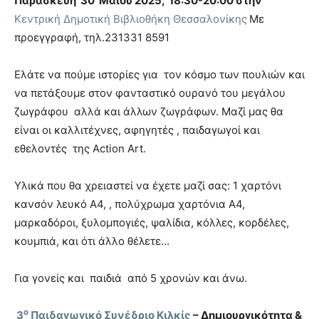
Παρασκευή 30 Μαΐου 2025, 18:30-20:00 στην
Κεντρική Δημοτική Βιβλιοθήκη Θεσσαλονίκης
Με
προεγγραφή, τηλ.231331 8591
Ελάτε να πούμε ιστορίες για τον κόσμο των πουλιών και
να πετάξουμε στον φανταστικό ουρανό του μεγάλου
ζωγράφου αλλά και άλλων ζωγράφων. Μαζί μας θα
είναι οι καλλιτέχνες, αφηγητές , παιδαγωγοί και
εθελοντές της Αction Art.
Υλικά που θα χρειαστεί να έχετε μαζί σας: 1 χαρτόνι
κανσόν λευκό Α4, , πολύχρωμα χαρτόνια Α4,
μαρκαδόροι, ξυλομπογιές, ψαλίδια, κόλλες, κορδέλες,
κουμπιά, και ότι άλλο θέλετε…
Για γονείς και παιδιά από 5 χρονών και άνω.
ο
3
Παιδαγωγικό Συνέδριο Κιλκίς
– Δημιουργικότητα &