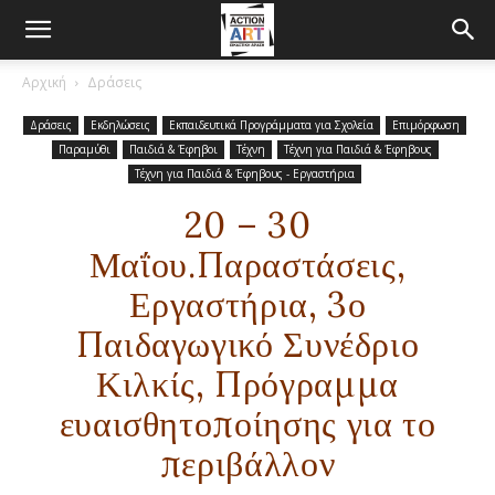
Αρχική
Δράσεις
Δράσεις
Εκδηλώσεις
Εκπαιδευτικά Προγράμματα για Σχολεία
Επιμόρφωση
Παραμύθι
Παιδιά & Έφηβοι
Τέχνη
Τέχνη για Παιδιά & Έφηβους
Τέχνη για Παιδιά & Έφηβους - Εργαστήρια
20 – 30
Μαΐου.Παραστάσεις,
Εργαστήρια, 3ο
Παιδαγωγικό Συνέδριο
Κιλκίς, Πρόγραμμα
ευαισθητοποίησης για το
περιβάλλον