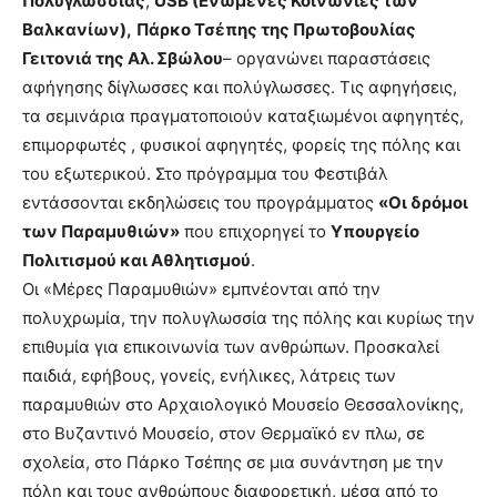
Πολυγλωσσίας
,
USB (Ενωμένες Κοινωνίες των
Βαλκανίων),
Πάρκο Τσέπης της Πρωτοβουλίας
Γειτονιά της Αλ. Σβώλου
– οργανώνει παραστάσεις
αφήγησης δίγλωσσες και πολύγλωσσες. Τις αφηγήσεις,
τα σεμινάρια πραγματοποιούν καταξιωμένοι αφηγητές,
επιμορφωτές , φυσικοί αφηγητές, φορείς της πόλης και
του εξωτερικού. Στο πρόγραμμα του Φεστιβάλ
εντάσσονται εκδηλώσεις του προγράμματος
«Οι δρόμοι
των Παραμυθιών»
που επιχορηγεί το
Υπουργείο
Πολιτισμού και Αθλητισμού
.
Οι «Μέρες Παραμυθιών» εμπνέονται από την
πολυχρωμία, την πολυγλωσσία της πόλης και κυρίως την
επιθυμία για επικοινωνία των ανθρώπων. Προσκαλεί
παιδιά, εφήβους, γονείς, ενήλικες, λάτρεις των
παραμυθιών στο Αρχαιολογικό Μουσείο Θεσσαλονίκης,
στο Βυζαντινό Μουσείο, στον Θερμαϊκό εν πλω, σε
σχολεία, στο Πάρκο Τσέπης σε μια συνάντηση με την
πόλη και τους ανθρώπους διαφορετική, μέσα από το