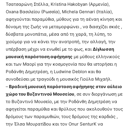
Τσατσαρώνη Στέλλα, Kristina Hakobyan (Aρμενία),
Oxana Βασιλείου (Ρωσσία), Michela Gennari (Ιταλία),
αφηγούνται παραμύθια, μύθους για τη αέναη κίνηση και
δύναμη της ζωής να μεταμορφώνει , να διασχίζει σκιές ,
δύσβατα μονοπάτια, μέσα από τη χαρά, τη λύπη, το
χιούμορ για να κάνει την ανατροπή, την αλλαγή, την
υπέρβαση μέχρι να ενωθεί με το φως, και
Δίγλωσση
μουσική παράσταση αφήγησης
με μύθους ελληνικούς
και των Μαορί για την κοσμογονία που θα ιστορήσει η
Ροδάνθη Δημητρέση, η Ludwine Deblon και θα
συνοδεύσει με τραγούδι η μουσικός Γιούλα Μιχαήλ.
–
Βραδινή μουσική παράσταση αφήγησης στον αύλειο
χώρο του Βυζαντινού Μουσείου
, σε συν διοργάνωση με
το Βυζαντινό Μουσείο, με την Ροδάνθη Δημητρέση να
αφηγείται παραμύθια και θρύλους που ακολουθούν τους
δρόμους των παραμυθιών, τους δρόμους της καρδιάς ,
την Έλσα Μουρατίδου και τον Οnur SenturK να