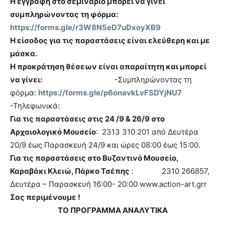
Η εγγραφή στο σεμινάριο μπορεί να γίνει
συμπληρώνοντας τη φόρμα:
https://forms.gle/r3W8N5eD7uDxoyXB9
Η είσοδος για τις παραστάσεις είναι ελεύθερη και με
μάσκα.
Η προκράτηση θέσεων είναι απαραίτητη και μπορεί
να γίνει:
-Συμπληρώνοντας τη
φόρμα:
https://forms.gle/p6onavkLvFSDYjNU7
-Τηλεφωνικά:
Για τις παραστάσεις στις 24 /9 & 26/9 στο
Αρχαιολογικό Μουσείο
: 2313 310 201 από Δευτέρα
20/9 έως Παρασκευή 24/9 και ώρες 08:00 έως 15:00.
Για τις παραστάσεις στο Βυζαντινό Μουσείο,
Καραβάκι Κλειώ, Πάρκο Τσέπης
: 2310 266857,
Δευτέρα – Παρασκευή 16:00- 20:00 www.action-art.grr
Σας περιμένουμε !
ΤΟ ΠΡΟΓΡΑΜΜΑ ΑΝΑΛΥΤΙΚΑ