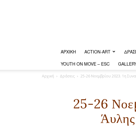
ΑΡΧΙΚΗ
ACTION-ART
ΔΡΆΣ
YOUTH ON MOVE – ESC
GALLER
Αρχική
Δράσεις
25-26 Νοεμβρίου 2023. 1η Συνα
25-26 Νοεμ
Άυλης