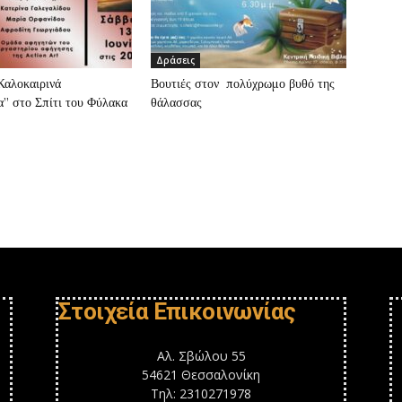
Δράσεις
”Καλοκαιρινά
Βουτιές στον πολύχρωμο βυθό της
” στο Σπίτι του Φύλακα
θάλασσας
Στοιχεία Επικοινωνίας
Αλ. Σβώλου 55
54621 Θεσσαλονίκη
Τηλ: 2310271978