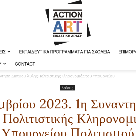
ΕΙΣ
ΕΚΠΑΙΔΕΥΤΙΚΆ ΠΡΟΓΡΆΜΜΑΤΑ ΓΙΑ ΣΧΟΛΕΊΑ
ΕΠΙΜΌΡ
Y
CONTACT
Action-
ντηση Δικτύου Άυλης Πολιτιστικής Κληρονομιάς του Υπουργείου...
Δράσεις
βρίου 2023. 1η Συναντ
art
 Πολιτιστικής Κληρονομι
Υπουργείου Πολιτισμού