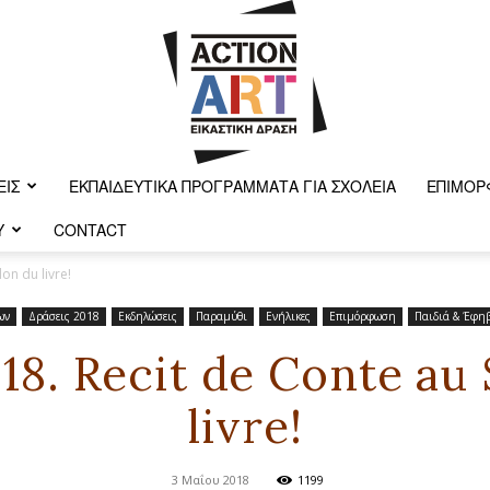
ΕΙΣ
ΕΚΠΑΙΔΕΥΤΙΚΆ ΠΡΟΓΡΆΜΜΑΤΑ ΓΙΑ ΣΧΟΛΕΊΑ
ΕΠΙΜΌΡ
Y
CONTACT
Action-
on du livre!
ων
Δράσεις 2018
Εκδηλώσεις
Παραμύθι
Ενήλικες
Επιμόρφωση
Παιδιά & Έφη
18. Recit de Conte au
art
livre!
3 Μαΐου 2018
1199