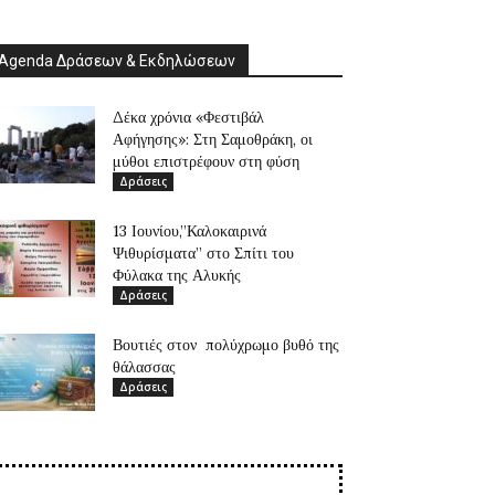
Agenda Δράσεων & Εκδηλώσεων
Δέκα χρόνια «Φεστιβάλ
Αφήγησης»: Στη Σαμοθράκη, οι
μύθοι επιστρέφουν στη φύση
Δράσεις
13 Ιουνίου,”Καλοκαιρινά
Ψιθυρίσματα” στο Σπίτι του
Φύλακα της Αλυκής
Δράσεις
Βουτιές στον πολύχρωμο βυθό της
θάλασσας
Δράσεις