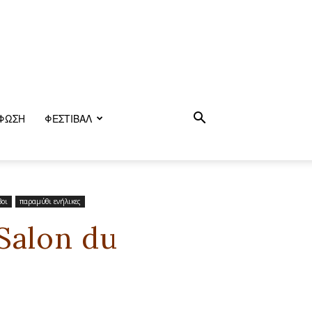
ΦΩΣΗ
ΦΕΣΤΙΒΑΛ
βοι
παραμύθι ενήλικες
 Salon du