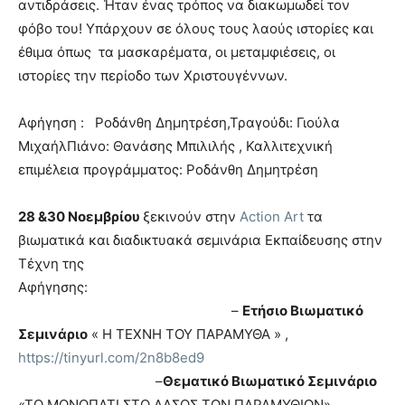
αντιδράσεις. Ήταν ένας τρόπος να διακωμωδεί τον
φόβο του! Υπάρχουν σε όλους τους λαούς ιστορίες και
έθιμα όπως τα μασκαρέματα, οι μεταμφιέσεις, οι
ιστορίες την περίοδο των Χριστουγέννων.
Αφήγηση : Ροδάνθη Δημητρέση,Τραγούδι: Γιούλα
ΜιχαήλΠιάνο: Θανάσης Μπιλιλής , Καλλιτεχνική
επιμέλεια προγράμματος: Ροδάνθη Δημητρέση
28 &30 Νοεμβρίου
ξεκινούν στην
Action Art
τα
βιωματικά και διαδικτυακά σεμινάρια Εκπαίδευσης στην
Τέχνη της
Αφήγησης:
–
Ετήσιο Βιωματικό
Σεμινάριο
« Η ΤΕΧΝΗ ΤΟΥ ΠΑΡΑΜΥΘΑ » ,
https://tinyurl.com/2n8b8ed9
–
Θεματικό Βιωματικό Σεμινάριο
«ΤΟ ΜΟΝΟΠΑΤΙ ΣΤΟ ΔΑΣΟΣ ΤΩΝ ΠΑΡΑΜΥΘΙΩΝ»