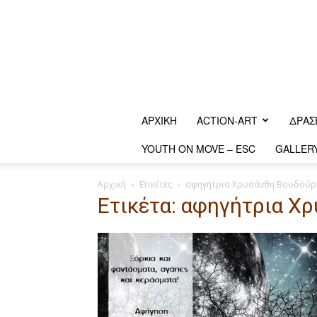
ΑΡΧΙΚΗ
ACTION-ART
ΔΡΆΣ
YOUTH ON MOVE – ESC
GALLER
Αρχική
Ετικέτες
αφηγήτρια Χρυσάνθη Βουδούρ
Ετικέτα: αφηγήτρια Χ