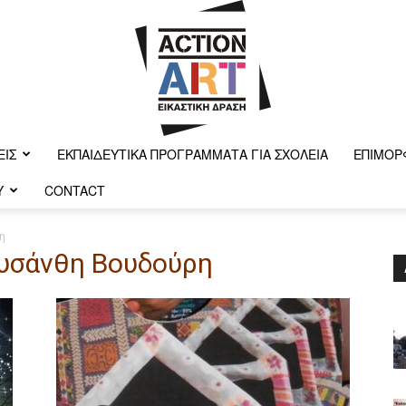
ΕΙΣ
ΕΚΠΑΙΔΕΥΤΙΚΆ ΠΡΟΓΡΆΜΜΑΤΑ ΓΙΑ ΣΧΟΛΕΊΑ
ΕΠΙΜΌΡ
Y
CONTACT
Action-
η
ρυσάνθη Βουδούρη
art