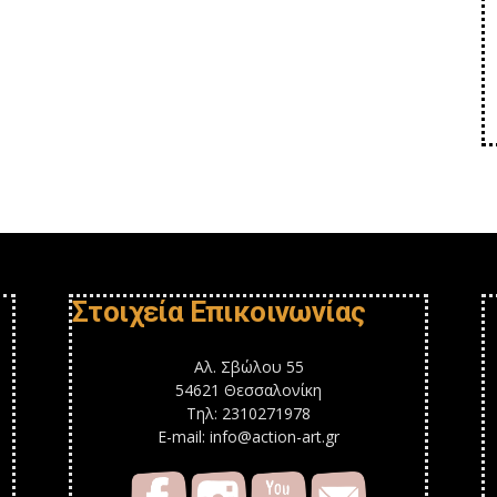
Στοιχεία Επικοινωνίας
Αλ. Σβώλου 55
54621 Θεσσαλονίκη
Τηλ: 2310271978
E-mail: info@action-art.gr