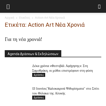
Αρχική
Ετικέτες
Αction Art Nέα Χρονιά
Ετικέτα: Αction Art Nέα Χρονιά
Για τη νέα χρονιά!
Agenda Δράσεων & Εκδηλώσεων
Δέκα χρόνια «Φεστιβάλ Αφήγησης»: Στη
Σαμοθράκη, οι μύθοι επιστρέφουν στη φύση
Δράσεις
13 Ιουνίου,”Καλοκαιρινά Ψιθυρίσματα” στο Σπίτι
του Φύλακα της Αλυκής
Δράσεις