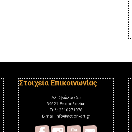
Στοιχεία Επικοινωνίας
Αλ. Σβώλου 55
54621 Θεσσαλονίκη
Τηλ: 2310271978
E-mail: info@action-art.gr