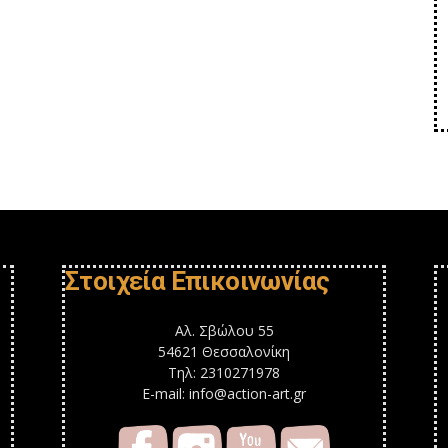
Στοιχεία Επικοινωνίας
Αλ. Σβώλου 55
54621 Θεσσαλονίκη
Τηλ: 2310271978
E-mail: info@action-art.gr