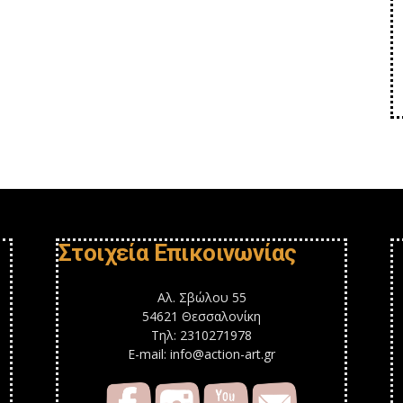
Στοιχεία Επικοινωνίας
Αλ. Σβώλου 55
54621 Θεσσαλονίκη
Τηλ: 2310271978
E-mail: info@action-art.gr