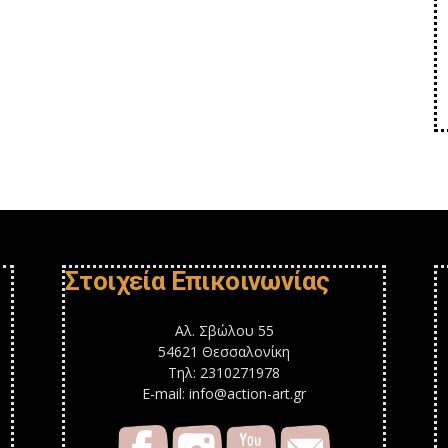
Στοιχεία Επικοινωνίας
Αλ. Σβώλου 55
54621 Θεσσαλονίκη
Τηλ: 2310271978
E-mail: info@action-art.gr