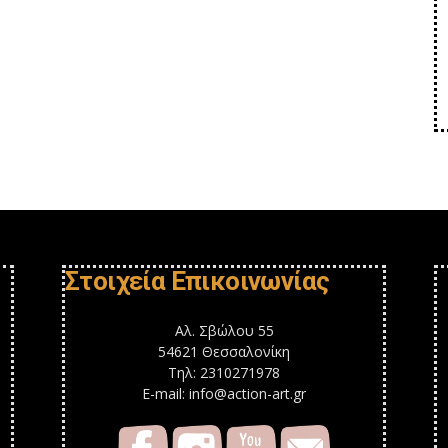
Στοιχεία Επικοινωνίας
Αλ. Σβώλου 55
54621 Θεσσαλονίκη
Τηλ: 2310271978
E-mail: info@action-art.gr