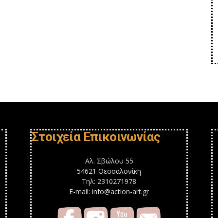
Στοιχεία Επικοινωνίας
Αλ. Σβώλου 55
54621 Θεσσαλονίκη
Τηλ: 2310271978
E-mail: info@action-art.gr