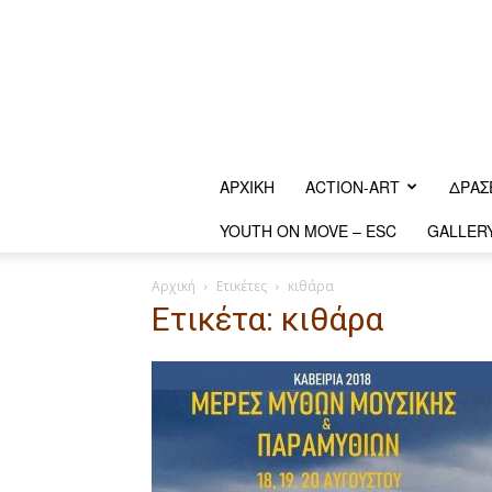
ΑΡΧΙΚΗ
ACTION-ART
ΔΡΆΣ
YOUTH ON MOVE – ESC
GALLER
Αρχική
Ετικέτες
κιθάρα
Ετικέτα: κιθάρα