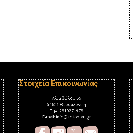
Στοιχεία Επικοινωνίας
Αλ. Σβώλου 55
54621 Θεσσαλονίκη
Τηλ: 2310271978
E-mail: info@action-art.gr