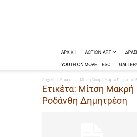
ΑΡΧΙΚΗ
ACTION-ART
ΔΡΆΣ
YOUTH ON MOVE – ESC
GALLER
Αρχική
Ετικέτες
Μίτση Μακρή Μαρία Πετροπού
Ετικέτα: Μίτση Μακρή
Ροδάνθη Δημητρέση