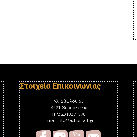
Στοιχεία Επικοινωνίας
Αλ. Σβώλου 55
54621 Θεσσαλονίκη
Τηλ: 2310271978
E-mail: info@action-art.gr