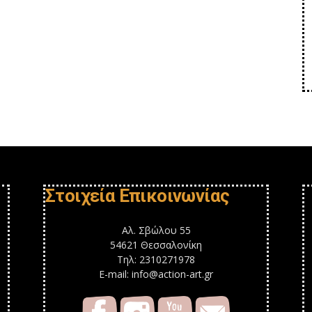
Στοιχεία Επικοινωνίας
Αλ. Σβώλου 55
54621 Θεσσαλονίκη
Τηλ: 2310271978
E-mail: info@action-art.gr