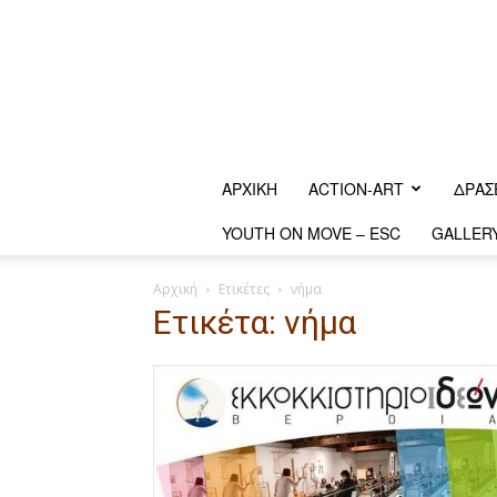
ΑΡΧΙΚΗ
ACTION-ART
ΔΡΆΣ
YOUTH ON MOVE – ESC
GALLER
Αρχική
Ετικέτες
νήμα
Ετικέτα: νήμα