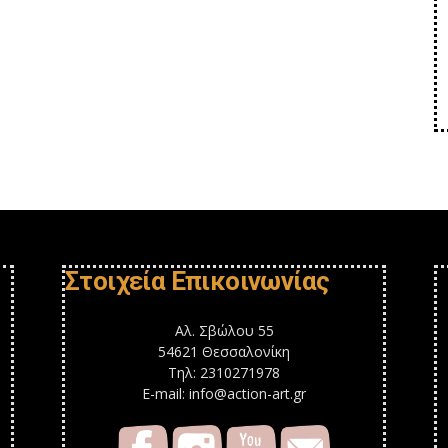
Στοιχεία Επικοινωνίας
Αλ. Σβώλου 55
54621 Θεσσαλονίκη
Τηλ: 2310271978
E-mail: info@action-art.gr