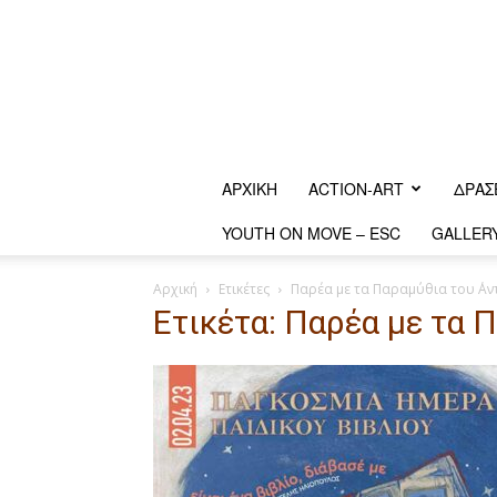
ΑΡΧΙΚΗ
ACTION-ART
ΔΡΆΣ
YOUTH ON MOVE – ESC
GALLER
Αρχική
Ετικέτες
Παρέα με τα Παραμύθια του ΄Αν
Ετικέτα: Παρέα με τα 