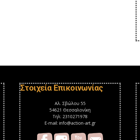
Στοιχεία Επικοινωνίας
Αλ. Σβώλου 55
54621 Θεσσαλονίκη
Τηλ: 2310271978
E-mail: info@action-art.gr