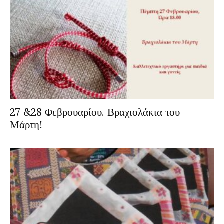
27 &28 Φεβρουαρίου. Βραχιολάκια του
Μάρτη!