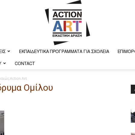
ΕΙΣ
ΕΚΠΑΙΔΕΥΤΙΚΆ ΠΡΟΓΡΆΜΜΑΤΑ ΓΙΑ ΣΧΟΛΕΊΑ
ΕΠΙΜΌΡ
Y
CONTACT
Action-
αιώς.Action Art
Ίδρυμα Ομίλου
art