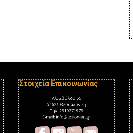
Στοιχεία Επικοινωνίας
Αλ. Σβώλου 55
54621 Θεσσαλονίκη
Τηλ: 2310271978
E-mail: info@action-art.gr