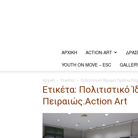
ΑΡΧΙΚΗ
ACTION-ART
ΔΡΆΣ
YOUTH ON MOVE – ESC
GALLER
Αρχική
Ετικέτες
Πολιτιστικό Ίδρυμα Ομίλου Πειρ
Ετικέτα: Πολιτιστικό 
Πειραιώς.Action Art