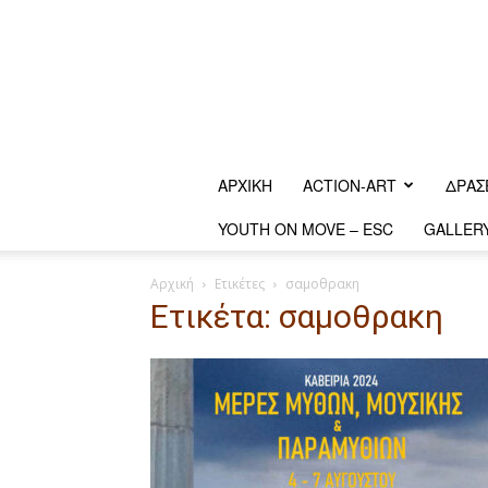
ΑΡΧΙΚΗ
ACTION-ART
ΔΡΆΣ
YOUTH ON MOVE – ESC
GALLER
Αρχική
Ετικέτες
σαμοθρακη
Ετικέτα: σαμοθρακη