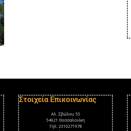
Στοιχεία Επικοινωνίας
Αλ. Σβώλου 55
54621 Θεσσαλονίκη
Τηλ: 2310271978