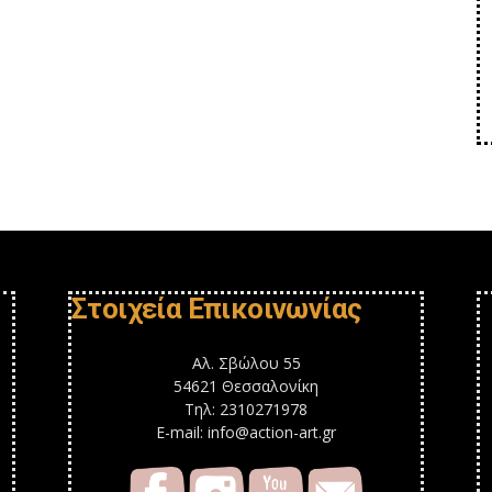
Στοιχεία Επικοινωνίας
Αλ. Σβώλου 55
54621 Θεσσαλονίκη
Τηλ: 2310271978
E-mail: info@action-art.gr