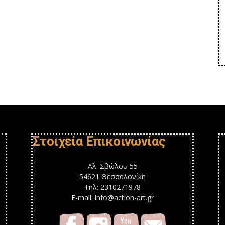
Στοιχεία Επικοινωνίας
Αλ. Σβώλου 55
54621 Θεσσαλονίκη
Τηλ: 2310271978
E-mail: info@action-art.gr