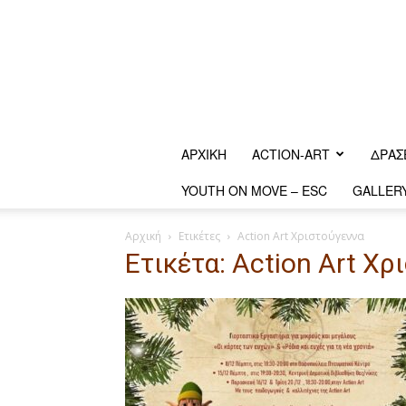
ΑΡΧΙΚΗ
ACTION-ART
ΔΡΆΣ
YOUTH ON MOVE – ESC
GALLER
Αρχική
Ετικέτες
Action Art Χριστούγεννα
Ετικέτα: Action Art Χρ