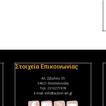
Στοιχεία Επικοινωνίας
Αλ. Σβώλου 55
54621 Θεσσαλονίκη
Τηλ: 2310271978
E-mail: info@action-art.gr