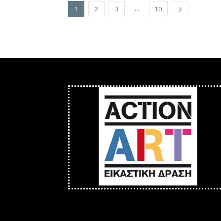
...
1
2
3
10