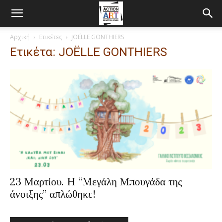
Αρχική
Ετικέτες
JOЁLLE GONTHIERS
Ετικέτα: JOЁLLE GONTHIERS
23 Μαρτίου. H “Mεγάλη Μπουγάδα της
άνοιξης” απλώθηκε!