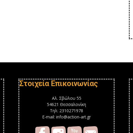
Στοιχεία Επικοινωνίας
Αλ. Σβώλου 55
54621 Θεσσαλονίκη
Τηλ: 2310271978
E-mail: info@action-art.gr