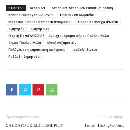
ΕΤΙΚΕΤΕΣ
Action Art
Action Art Action Art/ Εικαστική Δράση
Kristina Hakobyan (Αρμενία)
Lindita Zefi (Aλβανία)
Madalina-Catalina Romascu (Ρουμανία)
Oxana Kocherga (Ρωσία)
αφηγητές
αφηγήτριες
Γιορτή ΠολυΓΛΩΣΣΙΑΣ – Ανοιχτοί Δρόμοι Δήμου Παύλου Μελά
Δήμος Παύλου Μελά
Μονή Λαζαριστών
Πολύγλωσση παράσταση αφήγησης
προβολή βιντεο
Ροδάνθη Δημητρέση
Προηγούμενο άρθρο
Επόμενο άρθρο
ΣΑΒΒΑΤΟ 30 ΣΕΠΤΕΜΒΡΙΟΥ
Γιορτή Πολυγλωσσίας