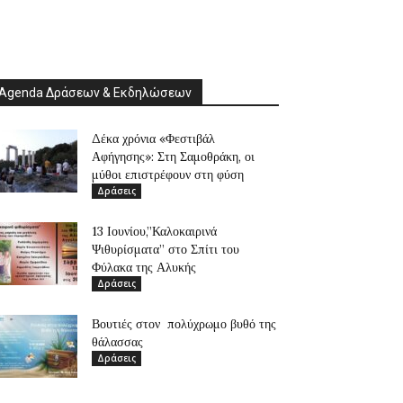
Agenda Δράσεων & Εκδηλώσεων
Δέκα χρόνια «Φεστιβάλ
Αφήγησης»: Στη Σαμοθράκη, οι
μύθοι επιστρέφουν στη φύση
Δράσεις
13 Ιουνίου,”Καλοκαιρινά
Ψιθυρίσματα” στο Σπίτι του
Φύλακα της Αλυκής
Δράσεις
Βουτιές στον πολύχρωμο βυθό της
θάλασσας
Δράσεις