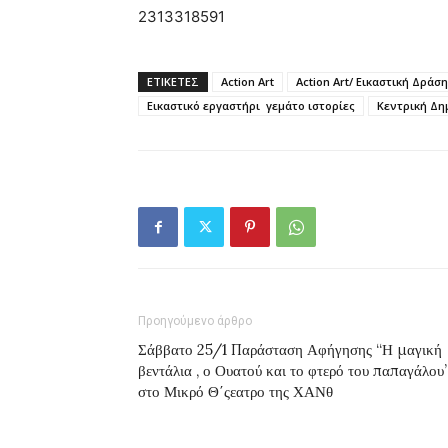
2313318591
ΕΤΙΚΕΤΕΣ
Action Art
Action Art/ Εικαστική Δράση
Εικαστικό εργαστήρι γεμάτο ιστορίες
Κεντρική Δη
Προηγούμενο άρθρο
Σάββατο 25/1 Παράσταση Αφήγησης “Η μαγική
βεντάλια , ο Ουατού και το φτερό του παπαγάλου”
στο Μικρό Θ΄ςεατρο της ΧΑΝθ