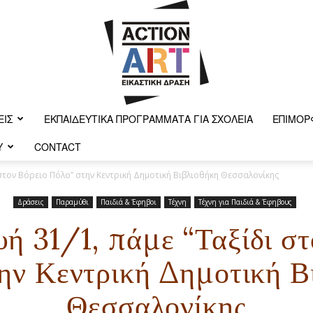
ΕΙΣ
ΕΚΠΑΙΔΕΥΤΙΚΆ ΠΡΟΓΡΆΜΜΑΤΑ ΓΙΑ ΣΧΟΛΕΊΑ
ΕΠΙΜΌΡ
Y
CONTACT
Action-
στον Βόρειο Πόλο” στην Κεντρική Δημοτική Βιβλιοθήκη Θεσσαλονίκης
Δράσεις
Παραμύθι
Παιδιά & Έφηβοι
Τέχνη
Τέχνη για Παιδιά & Έφηβους
ή 31/1, πάμε “Ταξίδι στ
art
ην Κεντρική Δημοτική Β
Θεσσαλονίκης