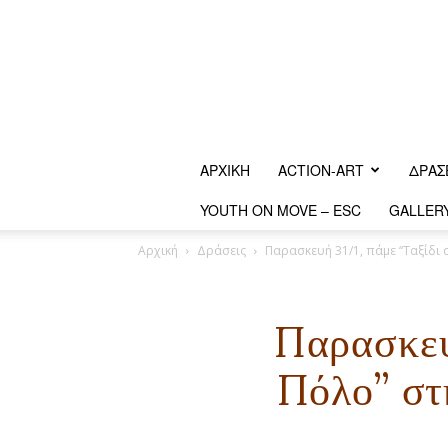
ΑΡΧΙΚΗ
ACTION-ART
ΔΡΆΣ
YOUTH ON MOVE – ESC
GALLER
Αρχική
Δράσεις
Παρασκευή 31/1, πάμε “Ταξίδι 
Παρασκευ
Πόλο” στ