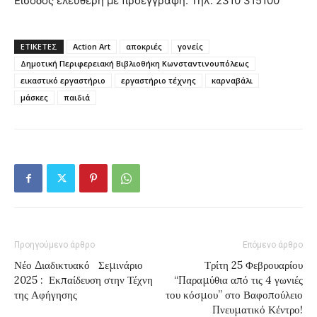
Είσοδος ελεύθερη με προεγγραφή. Τηλ: 2310 315100
ΕΤΙΚΕΤΕΣ
Action Art
αποκριές
γονείς
Δημοτική Περιφερειακή Βιβλιοθήκη Κωνσταντινουπόλεως
εικαστικό εργαστήριο
εργαστήριο τέχνης
καρναβάλι
μάσκες
παιδιά
Προηγούμενο άρθρο
Επόμενο άρθρο
Νέο Διαδικτυακό Σεμινάριο
Τρίτη 25 Φεβρουαρίου
2025 : Εκπαίδευση στην Τέχνη
“Παραμύθια από τις 4 γωνιές
της Αφήγησης
του κόσμου” στο Βαφοπούλειο
Πνευματικό Κέντρο!