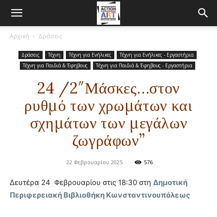
Αρχική
Δράσεις
Δράσεις
Τέχνη
Τέχνη για Ενήλικες
Τέχνη για Ενήλικες - Εργαστήρια
Τέχνη για Παιδιά & Έφηβους
Τέχνη για Παιδιά & Έφηβους - Εργαστήρια
24 /2″Μάσκες…στον
ρυθμό των χρωμάτων και
σχημάτων των μεγάλων
ζωγράφων”
22 Φεβρουαρίου 2025
576
Δευτέρα 24 Φεβρουαρίου στις 18:30 στη
Δημοτική
Περιφερειακή Βιβλιοθήκη Κωνσταντινουπόλεως