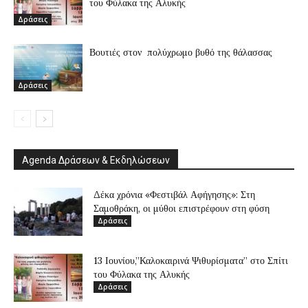
του Φύλακα της Αλυκής
Δράσεις
Βουτιές στον πολύχρωμο βυθό της θάλασσας
Δράσεις
Agenda Δράσεων & Εκδηλώσεων
Δέκα χρόνια «Φεστιβάλ Αφήγησης»: Στη
Σαμοθράκη, οι μύθοι επιστρέφουν στη φύση
Δράσεις
13 Ιουνίου,”Καλοκαιρινά Ψιθυρίσματα” στο Σπίτι
του Φύλακα της Αλυκής
Δράσεις