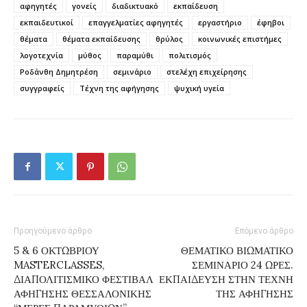
αφηγητές
γονείς
διαδικτυακό
εκπαίδευση
εκπαιδευτικοί
επαγγελματίες αφηγητές
εργαστήριο
έφηβοι
θέματα
θέματα εκπαίδευσης
θρύλος
κοινωνικές επιστήμες
λογοτεχνία
μύθος
παραμύθι
πολιτισμός
Ροδάνθη Δημητρέση
σεμινάριο
στελέχη επιχείρησης
συγγραφείς
Τέχνη της αφήγησης
ψυχική υγεία
Προηγούμενο άρθρο
Επόμενο άρθρο
5 & 6 ΟΚΤΩΒΡΙΟΥ
ΘΕΜΑΤΙΚΟ ΒΙΩΜΑΤΙΚΟ
MASTERCLASSES,
ΣΕΜΙΝΑΡΙΟ 24 ΩΡΕΣ.
ΔΙΑΠΟΛΙΤΙΣΜΙΚΟ ΦΕΣΤΙΒΑΛ
ΕΚΠΑΙΔΕΥΣΗ ΣΤΗΝ ΤΕΧΝΗ
ΑΦΗΓΗΣΗΣ ΘΕΣΣΑΛΟΝΙΚΗΣ
ΤΗΣ ΑΦΗΓΗΣΗΣ