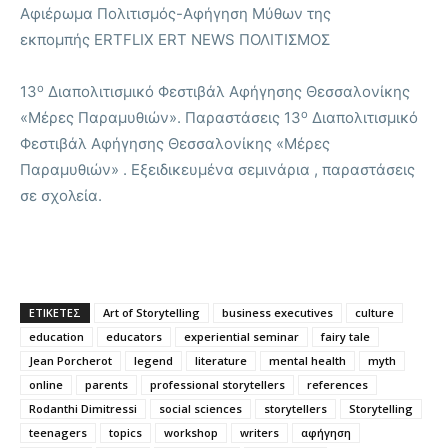
Αφιέρωμα Πολιτισμός-Αφήγηση Μύθων της
εκπομπής ERTFLIX ERT NEWS ΠΟΛΙΤΙΣΜΟΣ
ο
13
Διαπολιτισμικό Φεστιβάλ Αφήγησης Θεσσαλονίκης
ο
«Μέρες Παραμυθιών». Παραστάσεις
13
Διαπολιτισμικό
Φεστιβάλ Αφήγησης Θεσσαλονίκης «Μέρες
Παραμυθιών» . Εξειδικευμένα σεμινάρια , παραστάσεις
σε σχολεία.
ΕΤΙΚΕΤΕΣ
Art of Storytelling
business executives
culture
education
educators
experiential seminar
fairy tale
Jean Porcherot
legend
literature
mental health
myth
online
parents
professional storytellers
references
Rodanthi Dimitressi
social sciences
storytellers
Storytelling
teenagers
topics
workshop
writers
αφήγηση