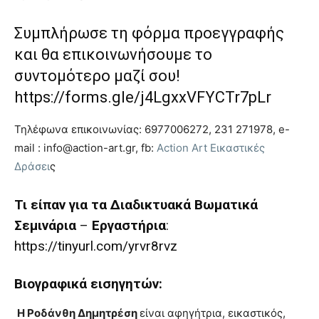
Συμπλήρωσε τη φόρμα προεγγραφής
και θα επικοινωνήσουμε το
συντομότερο μαζί σου!
https://forms.gle/j4LgxxVFYCTr7pLr
Τηλέφωνα επικοινωνίας: 6977006272, 231 271978, e-
mail : info@action-art.gr, fb:
Action Art Εικαστικές
Δράσει
ς
Τι είπαν για τα Διαδικτυακά Βωματικά
Σεμινάρια
–
Εργαστήρια
:
https://tinyurl.com/yrvr8rvz
Βιογραφικά εισηγητών:
Η Ροδάνθη Δημητρέση
είναι αφηγήτρια, εικαστικός,