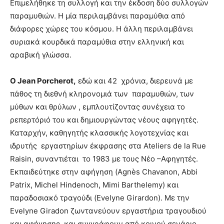
Επιμελήθηκε τη συλλογή και την έκδοση δύο συλλογών
παραμυθιών. Η μία περιλαμβάνει παραμύθια από
διάφορες χώρες του κόσμου. Η άλλη περιλαμβάνει
συριακά κουρδικά παραμύθια στην ελληνική και
αραβική γλώσσα.
Ο
Jean
Porcherot
,
εδώ και 42 χρόνια, διερευνά με
πάθος τη διεθνή κληρονομιά των παραμυθιών, των
μύθων και θρύλων , εμπλουτίζοντας συνέχεια το
ρεπερτόριό του και δημιουργώντας νέους αφηγητές.
Καταρχήν, καθηγητής κλασσικής λογοτεχνίας και
ιδρυτής εργαστηρίων έκφρασης στα Αteliers de la Rue
Raisin, συναντιέται το 1983 με τους Νέο –Αφηγητές.
Εκπαιδεύτηκε στην αφήγηση (Agnès Chavanon, Abbi
Patrix, Michel Hindenoch, Mimi Barthelemy) και
παραδοσιακό τραγούδι (Evelyne Girardon). Με την
Εvelyne Giradon ζωντανεύουν εργαστήρια τραγουδιού
και αφήγησης και συγγράφουν από κοινού σενάριο