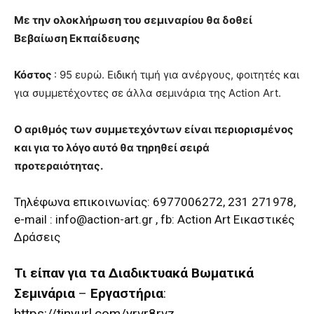
Με την ολοκλήρωση του σεμιναρίου θα δοθεί
Βεβαίωση Εκπαίδευσης
Κόστος
: 95 ευρώ. Ειδική τιμή για ανέργους, φοιτητές και
για συμμετέχοντες σε άλλα σεμινάρια της Αction Art.
Ο αριθμός των συμμετεχόντων είναι περιορισμένος
και για το λόγο αυτό θα τηρηθεί σειρά
προτεραιότητας.
Τηλέφωνα επικοινωνίας: 6977006272, 231 271978,
e-mail :
info@action-art.gr
, fb:
Action Art Εικαστικές
Δράσει
ς
Τι είπαν για τα Διαδικτυακά Βωματικά
Σεμινάρια
–
Εργαστήρια
:
https://tinyurl.com/yrvr8rvz